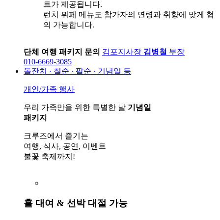
트가 제공됩니다.
런치 뷔페 메뉴도 참가자의 연령과 취향에 맞게 협
의 가능합니다.
단체 여행 패키지 문의
김포지사장
김병철
부장
010-6669-3085
돌잔치 · 칠순 · 팔순 · 기념일 등
개인/가족 행사
우리 가족만을 위한 특별한 날
기념일
패키지
크루즈에서 즐기는
여행, 식사, 공연, 이벤트
불꽃 축제까지!
홀 대여 & 선박 대절 가능