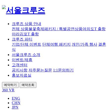
크루즈 상품 안내
전체 상품
불꽃축제
패키지 / 특별공연상품
여의도T 출항
아라김포T 출항
크루즈 파티
기업/단체 이벤트
단체여행 패키지
개인/가족 행사
결혼
식
서울크루즈 소개
이벤트/제휴
고객센터
공지사항
자주묻는질문
1:1문의하기
홍보자료실
예약하기
예약조회
360 VR
ENG
CHN
JPN